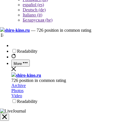
español (es)
Deutsch (de)
Italiano (it)
Беларуская (be)
shiro-kino.ru
—
726 position in common rating
Readability
More
shiro-kino.ru
726 position in common rating
Archive
Photos
Video
Readability