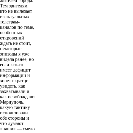
жителей города.
Тем зрителям,
кто не вылезает
из актуальных
телеграм-
каналов по теме,
особенных
откровений
ждать не стоит,
некоторые
эпизоды я уже
видела ранее, но
если кто-то
имеет дефицит
информации и
хочет вкратце
увидеть, как
захватывали и
как освобождали
Мариуполь,
какую тактику
использовали
обе стороны и
что думают
«наши» — смело