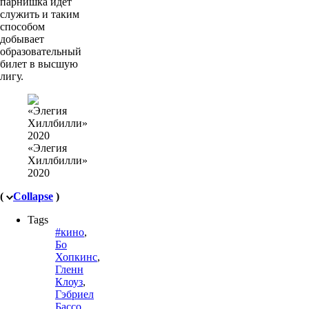
парнишка идёт
служить и таким
способом
добывает
образовательный
билет в высшую
лигу.
«Элегия
Хиллбилли»
2020
(
Collapse
)
Tags
#кино
,
Бо
Хопкинс
,
Гленн
Клоуз
,
Гэбриел
Бассо
,