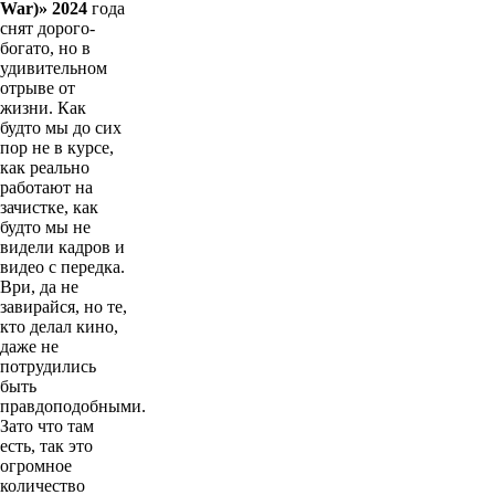
War)» 2024
года
снят дорого-
богато, но в
удивительном
отрыве от
жизни. Как
будто мы до сих
пор не в курсе,
как реально
работают на
зачистке, как
будто мы не
видели кадров и
видео с передка.
Ври, да не
завирайся, но те,
кто делал кино,
даже не
потрудились
быть
правдоподобными.
Зато что там
есть, так это
огромное
количество