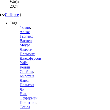
War)»
2024
(
Collapse
)
Tags
#кино
,
Алекс
Гарленд
,
Вагнер
Моура
,
Джесси
Племонс
,
Джефферсон
Уайт
,
Кейли
Спейни
,
Кирстен
Данст
,
Нельсон
Ли
,
Ник
Офферман
,
Политика
,
Соноя