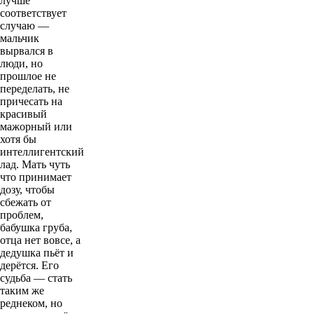
лучше
соответствует
случаю —
мальчик
вырвался в
люди, но
прошлое не
переделать, не
причесать на
красивый
мажорный или
хотя бы
интеллигентский
лад. Мать чуть
что принимает
дозу, чтобы
сбежать от
проблем,
бабушка груба,
отца нет вовсе, а
дедушка пьёт и
дерётся. Его
судьба — стать
таким же
реднеком, но