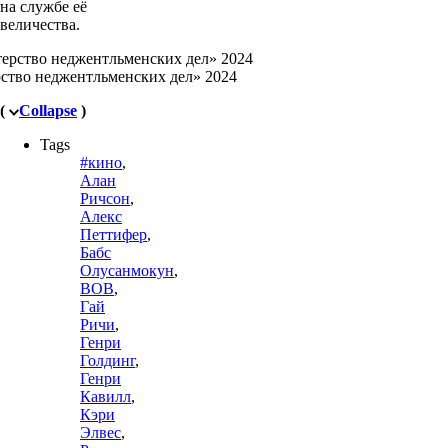
на службе её
величества.
ство неджентльменских дел» 2024
(
Collapse
)
Tags
#кино
,
Алан
Ричсон
,
Алекс
Петтифер
,
Бабс
Олусанмокун
,
ВОВ
,
Гай
Ричи
,
Генри
Голдинг
,
Генри
Кавилл
,
Кэри
Элвес
,