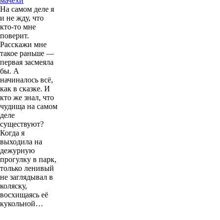
мачехи
На самом деле я
и не жду, что
кто-то мне
поверит.
Расскажи мне
такое раньше —
первая засмеяла
бы. А
начиналось всё,
как в сказке. И
кто же знал, что
чудища на самом
деле
существуют?
Когда я
выходила на
дежурную
прогулку в парк,
только ленивый
не заглядывал в
коляску,
восхищаясь её
кукольной…