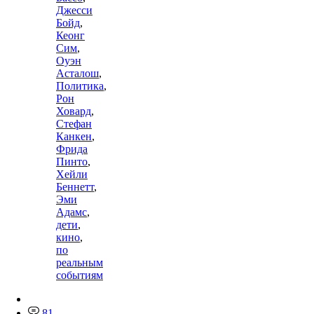
Джесси
Бойд
,
Кеонг
Сим
,
Оуэн
Асталош
,
Политика
,
Рон
Ховард
,
Стефан
Канкен
,
Фрида
Пинто
,
Хейли
Беннетт
,
Эми
Адамс
,
дети
,
кино
,
по
реальным
событиям
81