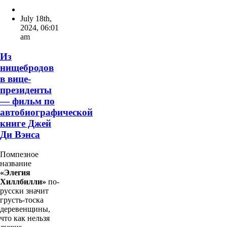
July 18th,
2024
,
06:01
am
Из
нищебродов
в вице-
президенты
— фильм по
автобиографической
книге Джей
Ди Вэнса
Помпезное
название
«Элегия
Хиллбилли»
по-
русски значит
грусть-тоска
деревенщины,
что как нельзя