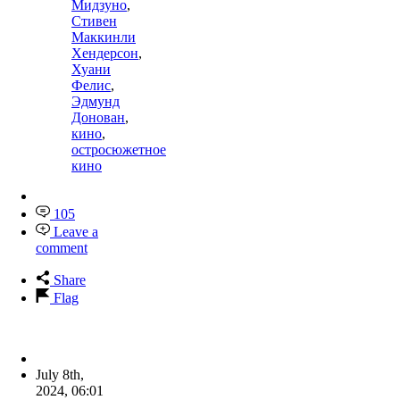
Мидзуно
,
Стивен
Маккинли
Хендерсон
,
Хуани
Фелис
,
Эдмунд
Донован
,
кино
,
остросюжетное
кино
105
Leave a
comment
Share
Flag
July 8th,
2024
,
06:01