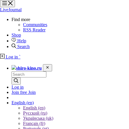
?
?
?
?
LiveJournal
Find more
Communities
RSS Reader
Shop
Help
Search
Log in
`
shiro-kino.ru
Log in
Join free
Join
English
(en)
English (en)
Русский (ru)
Українська (uk)
Français (fr)
Português (pt)