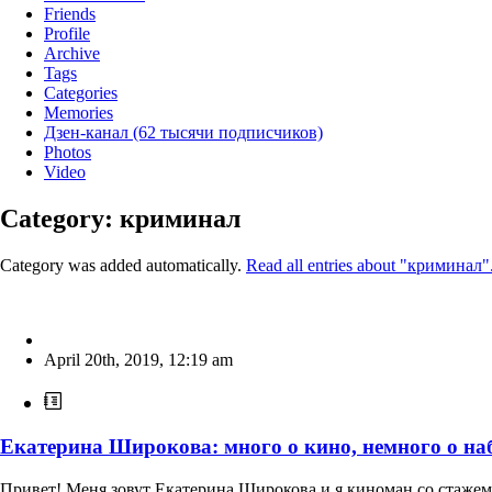
Friends
Profile
Archive
Tags
Categories
Memories
Дзен-канал (62 тысячи подписчиков)
Photos
Video
Category: криминал
Category was added automatically.
Read all entries about "криминал"
April 20th, 2019
,
12:19 am
Екатерина Широкова: много о кино, немного о н
Привет! Меня зовут Екатерина Широкова и я киноман со стажем 