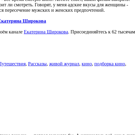
тоит ли смотреть. Говорят, у меня адские вкусы для женщины -
тся пересечение мужских и женских предпочтений.
Екатерина Широкова
воём канале
Екатерина Широкова
. Присоединяйтесь к 62 тысячам
Путешествия
,
Рассказы
,
живой журнал
,
кино
,
подборка кино
,