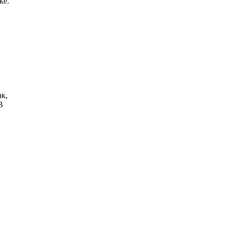
ке.
к,
В