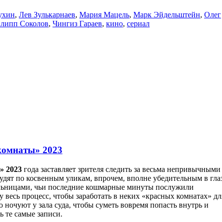
ухин
,
Лев Зулькарнаев
,
Мария Мацель
,
Марк Эйдельштейн
,
Олег
липп Соколов
,
Чингиз Гараев
,
кино
,
сериал
комнаты» 2023
» 2023
года заставляет зрителя следить за весьма непривычными
дят по косвенным уликам, впрочем, вполне убедительным в гла
ольницами, чьи последние кошмарные минуты послужили
 весь процесс, чтобы заработать в неких «красных комнатах» дл
ночуют у зала суда, чтобы суметь вовремя попасть внутрь и
ь те самые записи.