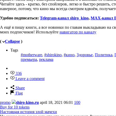
Читайте здесь - кратко, без спойлеров, легко и быстро решить, с
наверное, потому, что кино мы всегда смотрим вдвоём, получае
Удобно подписаться:
Telegram-канал shiro_kino
,
MAX-канал 
А ещё я пишу книги, а все новинки по главам выкладываю на с
моих подписчиков! Используйте
навигатор по каналу
(
Collapse
)
Tags
#motherware
,
#shirokino
,
#кино
,
Здоровье
,
Политика
,
премьера
,
реклама
336
Leave a comment
Share
Flag
promo
shiro-kino.ru
april 18, 2021 06:01
100
Buy for 10 tokens
Настоящая история злой мачехи