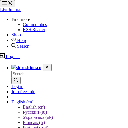
?
?
?
?
LiveJournal
Find more
Communities
RSS Reader
Shop
Help
Search
Log in
`
shiro-kino.ru
Log in
Join free
Join
English
(en)
English (en)
Русский (ru)
Українська (uk)
Français (fr)
Português (pt)