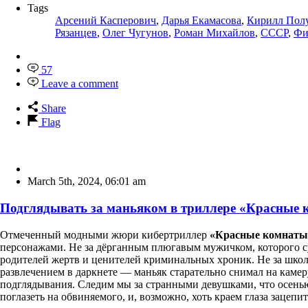
Tags
Арсений Касперович
,
Дарья Екамасова
,
Кирилл Пол
Рязанцев
,
Олег Чугунов
,
Роман Михайлов
,
СССР
,
Фи
57
Leave a comment
Share
Flag
March 5th, 2024
,
06:01 am
Подглядывать за маньяком в триллере «Красные 
Отмеченный модными жюри кибертриллер
«Красные комнаты
персонажами. Не за дёрганным плюгавым мужичком, которого су
родителей жертв и ценителей криминальных хроник. Не за шк
развлечением в даркнете — маньяк старательно снимал на камеру
подглядывания. Следим мы за странными девушками, что осенью 
поглазеть на обвиняемого, и, возможно, хоть краем глаза зацепит