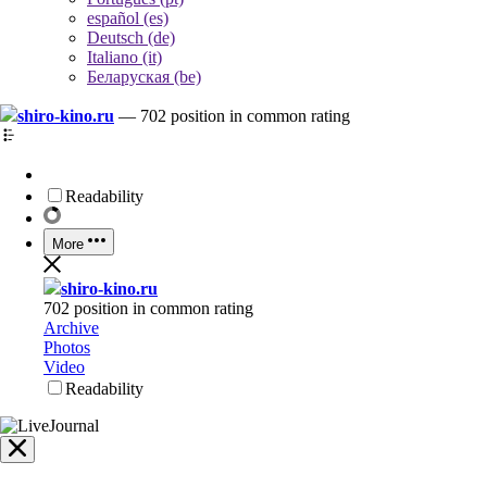
español (es)
Deutsch (de)
Italiano (it)
Беларуская (be)
shiro-kino.ru
—
702 position in common rating
Readability
More
shiro-kino.ru
702 position in common rating
Archive
Photos
Video
Readability