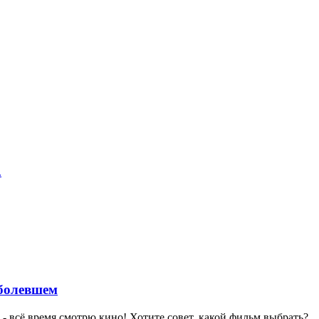
.
аболевшем
- всё время смотрю кино! Хотите совет, какой фильм выбрать?