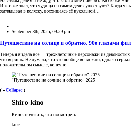
На самом деле я и не жду, что кто-то мне поверит. Расскажи мне 
И кто же знал, что чудища на самом деле существуют? Когда я 
заглядывал в коляску, восхищаясь её кукольной…
September 8th, 2025
,
09:29 pm
Путешествие на солнце и обратно. 90е глазами фи
Теперь я видела всё — трёхклеточные персонажи из девяностых
что веришь. Не думала, что это вообще возможно, однако сериал
положительном смысле, конечно.
"Путешествие на солнце и обратно" 2025
(
Collapse
)
Shiro-kino
Кино: почитать, что посмотреть
t.me