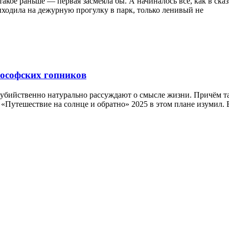
такое раньше — первая засмеяла бы. А начиналось всё, как в сказ
выходила на дежурную прогулку в парк, только ленивый не
лософских гопников
 убийственно натурально рассуждают о смысле жизни. Причём та
 «Путешествие на солнце и обратно» 2025 в этом плане изумил. 